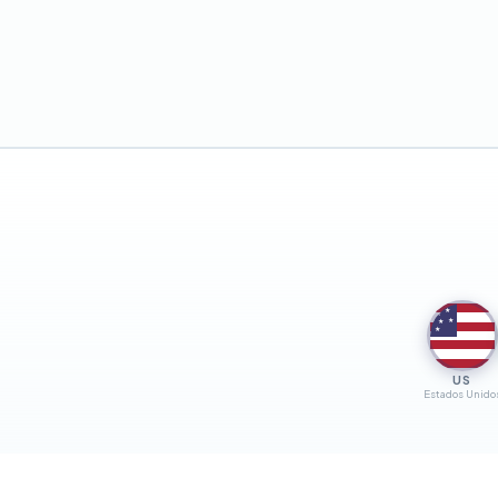
★
★
★
★
★
US
Estados Unido