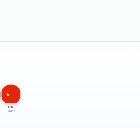
★
CN
China