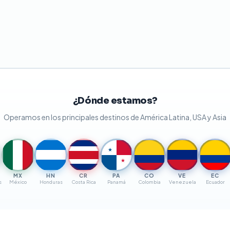
¿Dónde estamos?
Operamos en los principales destinos de América Latina, USA y Asia
★
★
MX
HN
CR
PA
CO
VE
EC
s
México
Honduras
Costa Rica
Panamá
Colombia
Venezuela
Ecuador