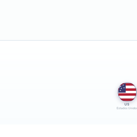
★
★
★
★
★
US
Estados Unido