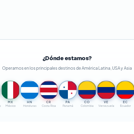
¿Dónde estamos?
Operamos en los principales destinos de América Latina, USA y Asia
★
★
MX
HN
CR
PA
CO
VE
EC
s
México
Honduras
Costa Rica
Panamá
Colombia
Venezuela
Ecuador