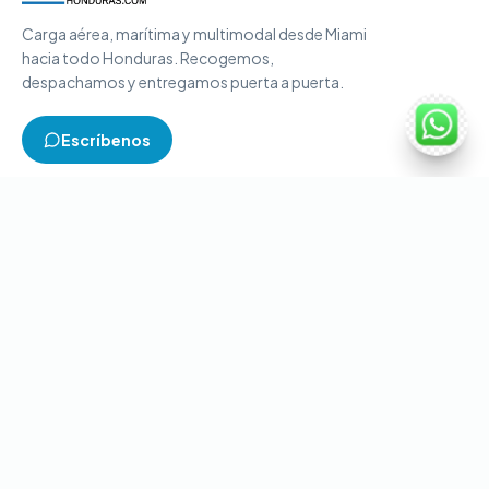
Carga aérea, marítima y multimodal desde Miami
hacia todo Honduras. Recogemos,
despachamos y entregamos puerta a puerta.
Escríbenos
TIPOS DE CARGA
Carga aérea
Carga marítima
Carga multimodal
Carga consolidada
Contenedores completos
CONTACTO
+1-786-866-8709
(USA)