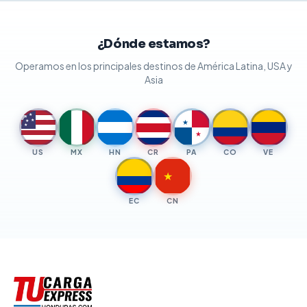
¿Dónde estamos?
Operamos en los principales destinos de América Latina, USA y
Asia
★
★
★
★
★
★
★
US
MX
HN
CR
PA
CO
VE
★
EC
CN