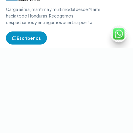
Carga aérea, marítima y multimodal desde Miami
hacia todo Honduras. Recogemos,
despachamos y entregamos puerta a puerta.
Escríbenos
TIPOS DE CARGA
Carga aérea
Carga marítima
Carga multimodal
Carga consolidada
Contenedores completos
CONTACTO
+1-786-866-8709
(USA)