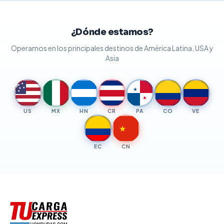
¿Dónde estamos?
Operamos en los principales destinos de América Latina, USA y
Asia
★
★
★
★
★
★
★
US
MX
HN
CR
PA
CO
VE
★
EC
CN