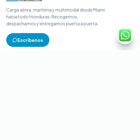
Carga aérea, marítima y multimodal desde Miami
hacia todo Honduras. Recogemos,
despachamos y entregamos puerta a puerta.
Escríbenos
TIPOS DE CARGA
Carga aérea
Carga marítima
Carga multimodal
Carga consolidada
Contenedores completos
CONTACTO
+1-786-866-8709
(USA)