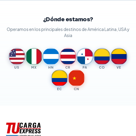
¿Dónde estamos?
Operamos en los principales destinos de América Latina, USA y
Asia
★
★
★
★
★
★
★
US
MX
HN
CR
PA
CO
VE
★
EC
CN