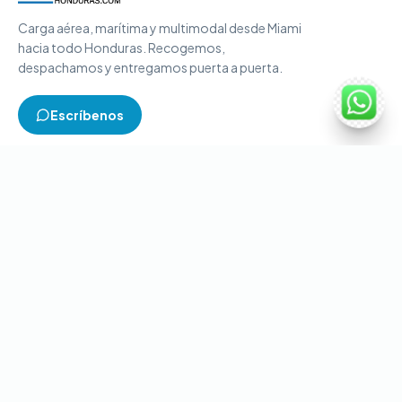
Carga aérea, marítima y multimodal desde Miami
hacia todo Honduras. Recogemos,
despachamos y entregamos puerta a puerta.
Escríbenos
TIPOS DE CARGA
Carga aérea
Carga marítima
Carga multimodal
Carga consolidada
Contenedores completos
CONTACTO
+1-786-866-8709
(USA)