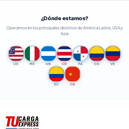
¿Dónde estamos?
Operamos en los principales destinos de América Latina, USA y
Asia
★
★
★
★
★
★
★
US
MX
HN
CR
PA
CO
VE
★
EC
CN