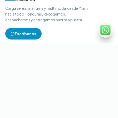
Carga aérea, marítima y multimodal desde Miami
hacia todo Honduras. Recogemos,
despachamos y entregamos puerta a puerta.
Escríbenos
TIPOS DE CARGA
Carga aérea
Carga marítima
Carga multimodal
Carga consolidada
Contenedores completos
CONTACTO
+1-786-866-8709
(USA)