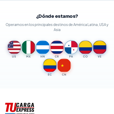
¿Dónde estamos?
Operamos en los principales destinos de América Latina, USA y
Asia
★
★
★
★
★
★
★
US
MX
HN
CR
PA
CO
VE
★
EC
CN