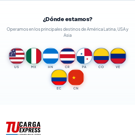
¿Dónde estamos?
Operamos en los principales destinos de América Latina, USA y
Asia
★
★
★
★
★
★
★
US
MX
HN
CR
PA
CO
VE
★
EC
CN