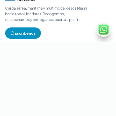
Carga aérea, marítima y multimodal desde Miami
hacia todo Honduras. Recogemos,
despachamos y entregamos puerta a puerta.
Escríbenos
TIPOS DE CARGA
Carga aérea
Carga marítima
Carga multimodal
Carga consolidada
Contenedores completos
CONTACTO
+1-786-866-8709
(USA)