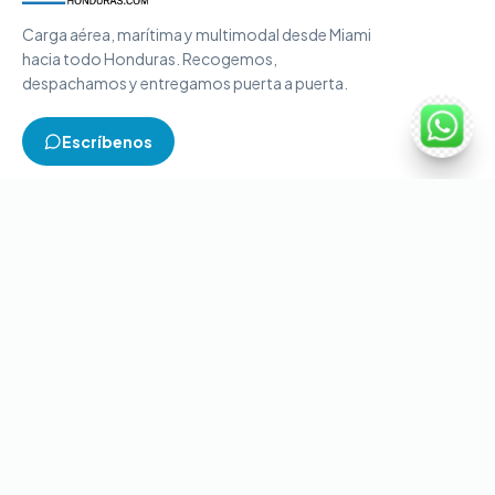
Carga aérea, marítima y multimodal desde Miami
hacia todo Honduras. Recogemos,
despachamos y entregamos puerta a puerta.
Escríbenos
TIPOS DE CARGA
Carga aérea
Carga marítima
Carga multimodal
Carga consolidada
Contenedores completos
CONTACTO
+1-786-866-8709
(USA)