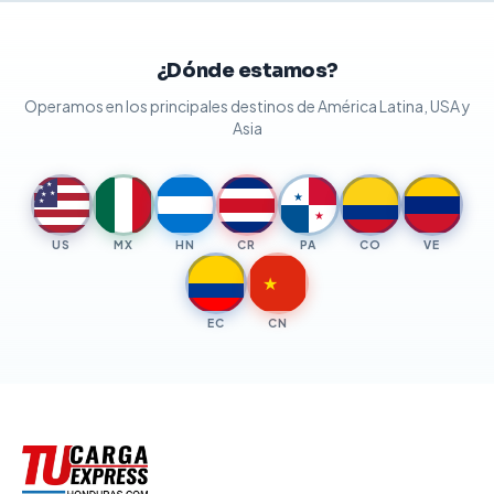
¿Dónde estamos?
Operamos en los principales destinos de América Latina, USA y
Asia
★
★
★
★
★
★
★
US
MX
HN
CR
PA
CO
VE
★
EC
CN