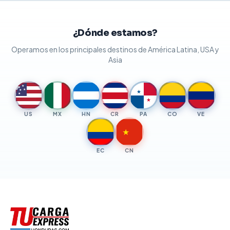
¿Dónde estamos?
Operamos en los principales destinos de América Latina, USA y
Asia
★
★
★
★
★
★
★
US
MX
HN
CR
PA
CO
VE
★
EC
CN