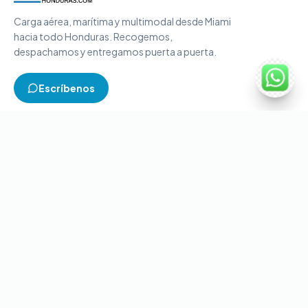
Carga aérea, marítima y multimodal desde Miami
hacia todo Honduras. Recogemos,
despachamos y entregamos puerta a puerta.
Escríbenos
TIPOS DE CARGA
Carga aérea
Carga marítima
Carga multimodal
Carga consolidada
Contenedores completos
CONTACTO
+1-786-866-8709
(USA)