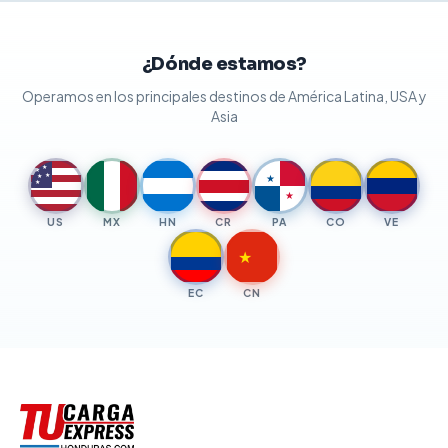
¿Dónde estamos?
Operamos en los principales destinos de América Latina, USA y
Asia
★
★
★
★
★
★
★
US
MX
HN
CR
PA
CO
VE
★
EC
CN