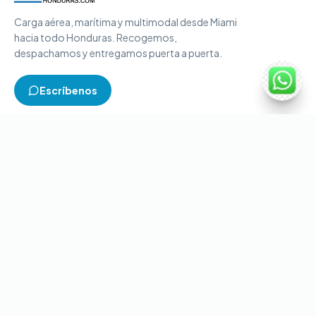
Carga aérea, marítima y multimodal desde Miami
hacia todo Honduras. Recogemos,
despachamos y entregamos puerta a puerta.
Escríbenos
TIPOS DE CARGA
Carga aérea
Carga marítima
Carga multimodal
Carga consolidada
Contenedores completos
CONTACTO
+1-786-866-8709
(USA)