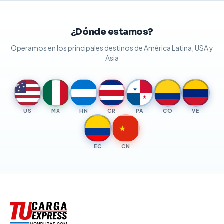
¿Dónde estamos?
Operamos en los principales destinos de América Latina, USA y
Asia
★
★
★
★
★
★
★
US
MX
HN
CR
PA
CO
VE
★
EC
CN