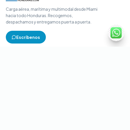
Carga aérea, marítima y multimodal desde Miami
hacia todo Honduras. Recogemos,
despachamos y entregamos puerta a puerta.
Escríbenos
TIPOS DE CARGA
Carga aérea
Carga marítima
Carga multimodal
Carga consolidada
Contenedores completos
CONTACTO
+1-786-866-8709
(USA)