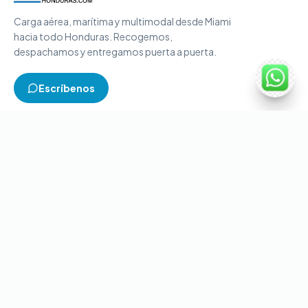
Carga aérea, marítima y multimodal desde Miami
hacia todo Honduras. Recogemos,
despachamos y entregamos puerta a puerta.
Escríbenos
TIPOS DE CARGA
Carga aérea
Carga marítima
Carga multimodal
Carga consolidada
Contenedores completos
CONTACTO
+1-786-866-8709
(USA)