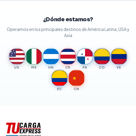
¿Dónde estamos?
Operamos en los principales destinos de América Latina, USA y
Asia
★
★
★
★
★
★
★
US
MX
HN
CR
PA
CO
VE
★
EC
CN