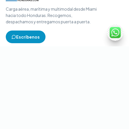
Carga aérea, marítima y multimodal desde Miami
hacia todo Honduras. Recogemos,
despachamos y entregamos puerta a puerta.
Escríbenos
TIPOS DE CARGA
Carga aérea
Carga marítima
Carga multimodal
Carga consolidada
Contenedores completos
CONTACTO
+1-786-866-8709
(USA)