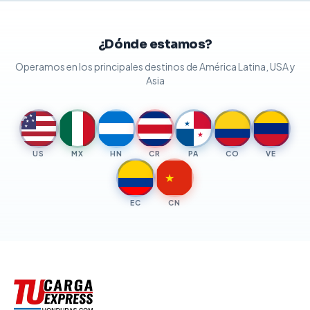
¿Dónde estamos?
Operamos en los principales destinos de América Latina, USA y
Asia
★
★
★
★
★
★
★
US
MX
HN
CR
PA
CO
VE
★
EC
CN