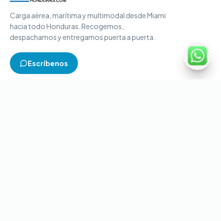
Carga aérea, marítima y multimodal desde Miami
hacia todo Honduras. Recogemos,
despachamos y entregamos puerta a puerta.
Escríbenos
TIPOS DE CARGA
Carga aérea
Carga marítima
Carga multimodal
Carga consolidada
Contenedores completos
CONTACTO
+1-786-866-8709
(USA)