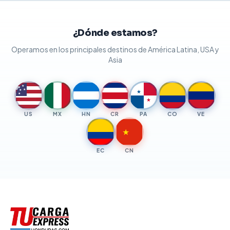
¿Dónde estamos?
Operamos en los principales destinos de América Latina, USA y
Asia
★
★
★
★
★
★
★
US
MX
HN
CR
PA
CO
VE
★
EC
CN