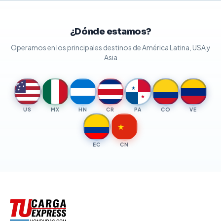
¿Dónde estamos?
Operamos en los principales destinos de América Latina, USA y
Asia
★
★
★
★
★
★
★
US
MX
HN
CR
PA
CO
VE
★
EC
CN