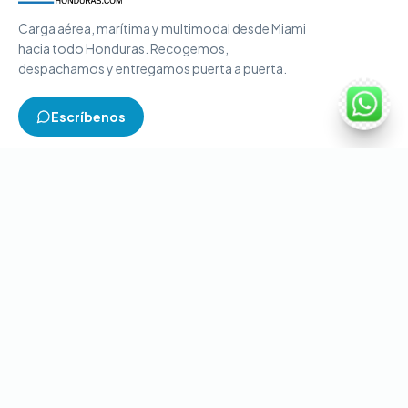
Carga aérea, marítima y multimodal desde Miami
hacia todo Honduras. Recogemos,
despachamos y entregamos puerta a puerta.
Escríbenos
TIPOS DE CARGA
Carga aérea
Carga marítima
Carga multimodal
Carga consolidada
Contenedores completos
CONTACTO
+1-786-866-8709
(USA)