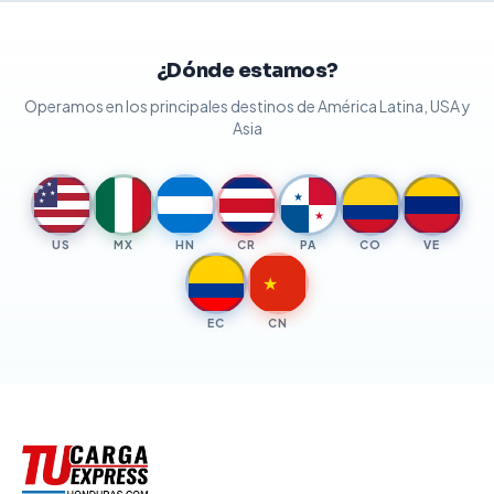
¿Dónde estamos?
Operamos en los principales destinos de América Latina, USA y
Asia
★
★
★
★
★
★
★
US
MX
HN
CR
PA
CO
VE
★
EC
CN