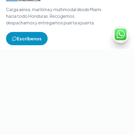
Carga aérea, marítima y multimodal desde Miami
hacia todo Honduras. Recogemos,
despachamos y entregamos puerta a puerta.
Escríbenos
TIPOS DE CARGA
Carga aérea
Carga marítima
Carga multimodal
Carga consolidada
Contenedores completos
CONTACTO
+1-786-866-8709
(USA)