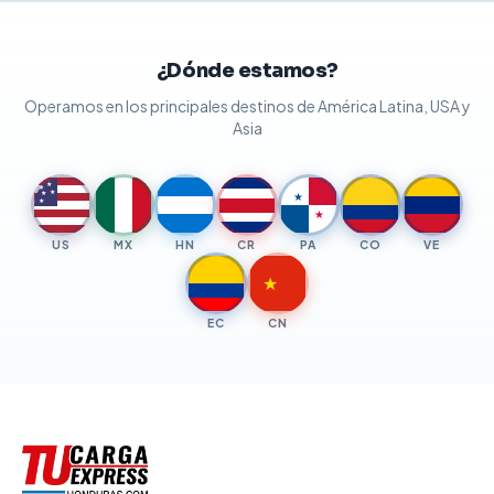
¿Dónde estamos?
Operamos en los principales destinos de América Latina, USA y
Asia
★
★
★
★
★
★
★
US
MX
HN
CR
PA
CO
VE
★
EC
CN