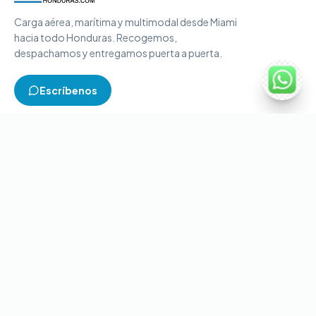
Carga aérea, marítima y multimodal desde Miami
hacia todo Honduras. Recogemos,
despachamos y entregamos puerta a puerta.
Escríbenos
TIPOS DE CARGA
Carga aérea
Carga marítima
Carga multimodal
Carga consolidada
Contenedores completos
CONTACTO
+1-786-866-8709
(USA)