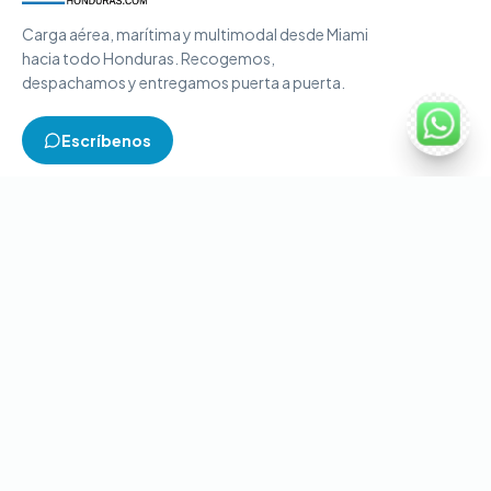
Carga aérea, marítima y multimodal desde Miami
hacia todo Honduras. Recogemos,
despachamos y entregamos puerta a puerta.
Escríbenos
TIPOS DE CARGA
Carga aérea
Carga marítima
Carga multimodal
Carga consolidada
Contenedores completos
CONTACTO
+1-786-866-8709
(USA)