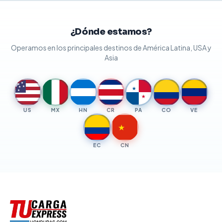
¿Dónde estamos?
Operamos en los principales destinos de América Latina, USA y
Asia
★
★
★
★
★
★
★
US
MX
HN
CR
PA
CO
VE
★
EC
CN