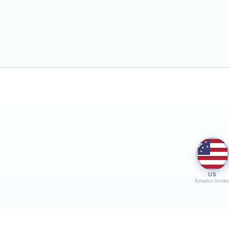
★
★
★
★
★
US
Estados Unido