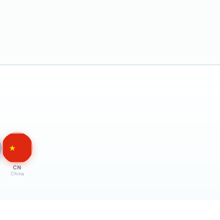
★
CN
China