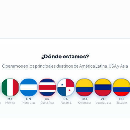
¿Dónde estamos?
Operamos en los principales destinos de América Latina, USA y Asia
★
★
MX
HN
CR
PA
CO
VE
EC
s
México
Honduras
Costa Rica
Panamá
Colombia
Venezuela
Ecuador