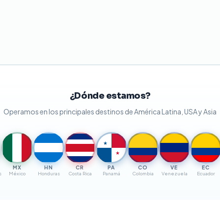
¿Dónde estamos?
Operamos en los principales destinos de América Latina, USA y Asia
★
★
MX
HN
CR
PA
CO
VE
EC
s
México
Honduras
Costa Rica
Panamá
Colombia
Venezuela
Ecuador