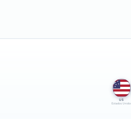
★
★
★
★
★
US
Estados Unido