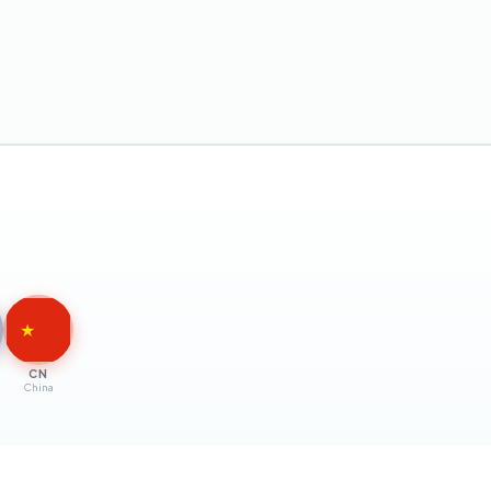
★
CN
China