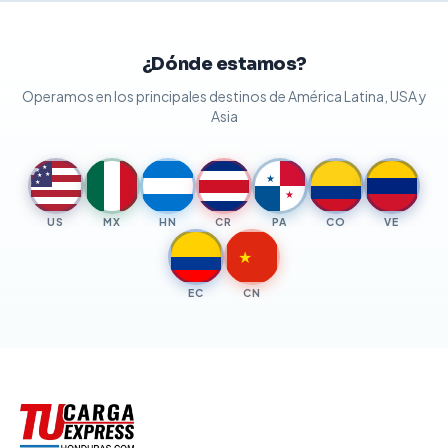
¿Dónde estamos?
Operamos en los principales destinos de América Latina, USA y
Asia
★
★
★
★
★
★
★
US
MX
HN
CR
PA
CO
VE
★
EC
CN