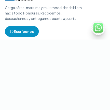
Carga aérea, marítima y multimodal desde Miami
hacia todo Honduras. Recogemos,
despachamos y entregamos puerta a puerta.
Escríbenos
TIPOS DE CARGA
Carga aérea
Carga marítima
Carga multimodal
Carga consolidada
Contenedores completos
CONTACTO
+1-786-866-8709
(USA)