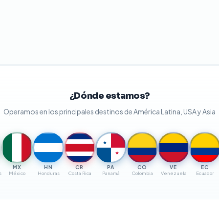
¿Dónde estamos?
Operamos en los principales destinos de América Latina, USA y Asia
★
★
MX
HN
CR
PA
CO
VE
EC
s
México
Honduras
Costa Rica
Panamá
Colombia
Venezuela
Ecuador