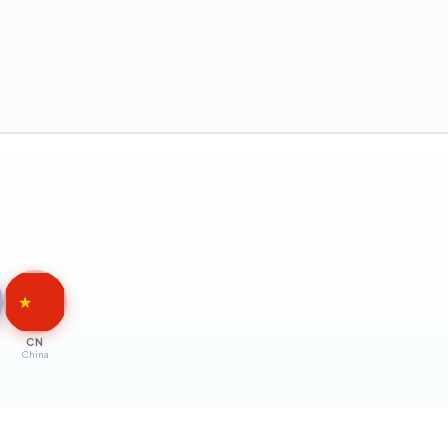
★
CN
China