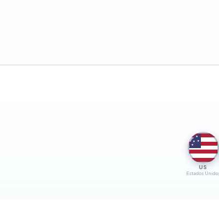
★
★
★
★
★
US
Estados Unido