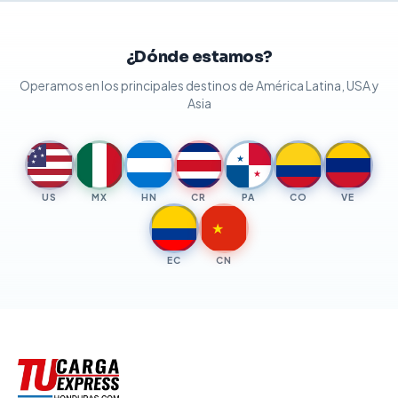
¿Dónde estamos?
Operamos en los principales destinos de América Latina, USA y
Asia
★
★
★
★
★
★
★
US
MX
HN
CR
PA
CO
VE
★
EC
CN