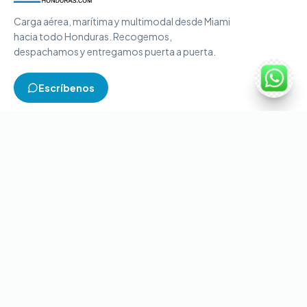
Carga aérea, marítima y multimodal desde Miami
hacia todo Honduras. Recogemos,
despachamos y entregamos puerta a puerta.
Escríbenos
TIPOS DE CARGA
Carga aérea
Carga marítima
Carga multimodal
Carga consolidada
Contenedores completos
CONTACTO
+1-786-866-8709
(USA)