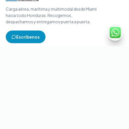
Carga aérea, marítima y multimodal desde Miami
hacia todo Honduras. Recogemos,
despachamos y entregamos puerta a puerta.
Escríbenos
TIPOS DE CARGA
Carga aérea
Carga marítima
Carga multimodal
Carga consolidada
Contenedores completos
CONTACTO
+1-786-866-8709
(USA)