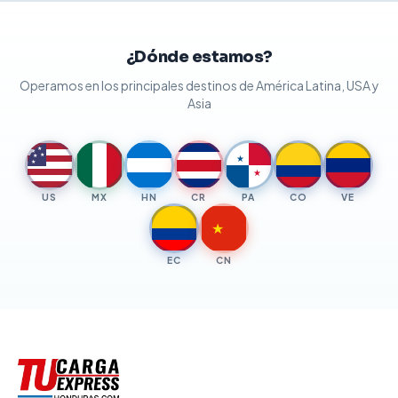
¿Dónde estamos?
Operamos en los principales destinos de América Latina, USA y
Asia
★
★
★
★
★
★
★
US
MX
HN
CR
PA
CO
VE
★
EC
CN