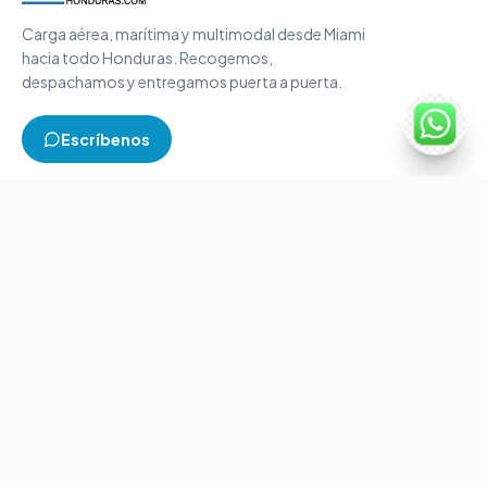
Carga aérea, marítima y multimodal desde Miami
hacia todo Honduras. Recogemos,
despachamos y entregamos puerta a puerta.
Escríbenos
TIPOS DE CARGA
Carga aérea
Carga marítima
Carga multimodal
Carga consolidada
Contenedores completos
CONTACTO
+1-786-866-8709
(USA)