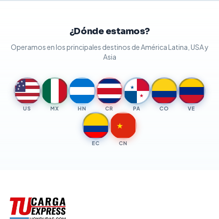
¿Dónde estamos?
Operamos en los principales destinos de América Latina, USA y
Asia
★
★
★
★
★
★
★
US
MX
HN
CR
PA
CO
VE
★
EC
CN