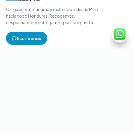
Carga aérea, marítima y multimodal desde Miami
hacia todo Honduras. Recogemos,
despachamos y entregamos puerta a puerta.
Escríbenos
TIPOS DE CARGA
Carga aérea
Carga marítima
Carga multimodal
Carga consolidada
Contenedores completos
CONTACTO
+1-786-866-8709
(USA)