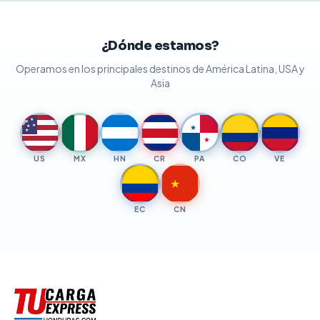
¿Dónde estamos?
Operamos en los principales destinos de América Latina, USA y
Asia
★
★
★
★
★
★
★
US
MX
HN
CR
PA
CO
VE
★
EC
CN