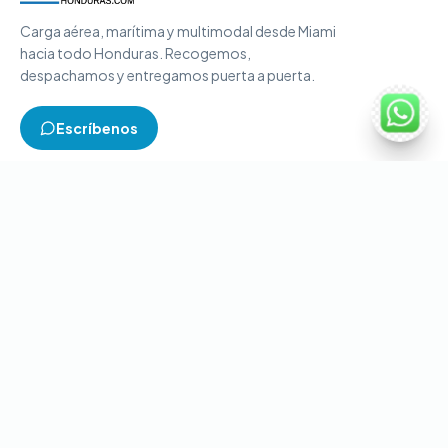
Carga aérea, marítima y multimodal desde Miami
hacia todo Honduras. Recogemos,
despachamos y entregamos puerta a puerta.
Escríbenos
TIPOS DE CARGA
Carga aérea
Carga marítima
Carga multimodal
Carga consolidada
Contenedores completos
CONTACTO
+1-786-866-8709
(USA)