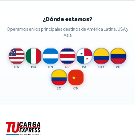
¿Dónde estamos?
Operamos en los principales destinos de América Latina, USA y
Asia
★
★
★
★
★
★
★
US
MX
HN
CR
PA
CO
VE
★
EC
CN