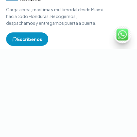
Carga aérea, marítima y multimodal desde Miami
hacia todo Honduras. Recogemos,
despachamos y entregamos puerta a puerta.
Escríbenos
TIPOS DE CARGA
Carga aérea
Carga marítima
Carga multimodal
Carga consolidada
Contenedores completos
CONTACTO
+1-786-866-8709
(USA)