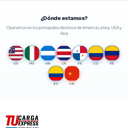
¿Dónde estamos?
Operamos en los principales destinos de América Latina, USA y
Asia
★
★
★
★
★
★
★
US
MX
HN
CR
PA
CO
VE
★
EC
CN