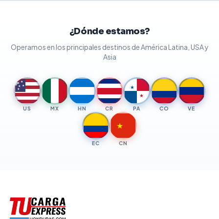
¿Dónde estamos?
Operamos en los principales destinos de América Latina, USA y
Asia
★
★
★
★
★
★
★
US
MX
HN
CR
PA
CO
VE
★
EC
CN