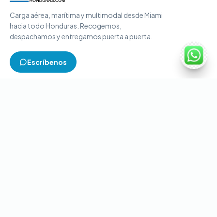
Carga aérea, marítima y multimodal desde Miami
hacia todo Honduras. Recogemos,
despachamos y entregamos puerta a puerta.
Escríbenos
TIPOS DE CARGA
Carga aérea
Carga marítima
Carga multimodal
Carga consolidada
Contenedores completos
CONTACTO
+1-786-866-8709
(USA)