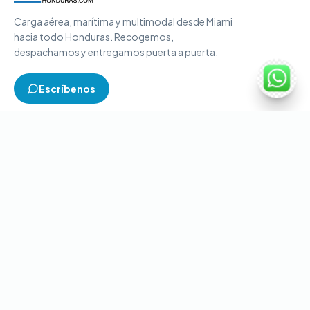
Carga aérea, marítima y multimodal desde Miami
hacia todo Honduras. Recogemos,
despachamos y entregamos puerta a puerta.
Escríbenos
TIPOS DE CARGA
Carga aérea
Carga marítima
Carga multimodal
Carga consolidada
Contenedores completos
CONTACTO
+1-786-866-8709
(USA)