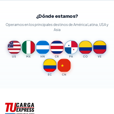
¿Dónde estamos?
Operamos en los principales destinos de América Latina, USA y
Asia
★
★
★
★
★
★
★
US
MX
HN
CR
PA
CO
VE
★
EC
CN