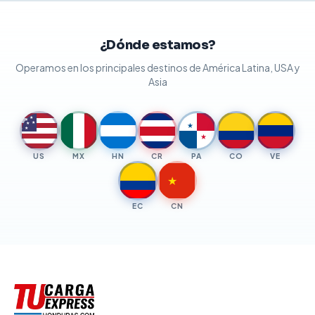
¿Dónde estamos?
Operamos en los principales destinos de América Latina, USA y
Asia
★
★
★
★
★
★
★
US
MX
HN
CR
PA
CO
VE
★
EC
CN