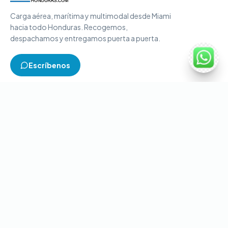
Carga aérea, marítima y multimodal desde Miami
hacia todo Honduras. Recogemos,
despachamos y entregamos puerta a puerta.
Escríbenos
TIPOS DE CARGA
Carga aérea
Carga marítima
Carga multimodal
Carga consolidada
Contenedores completos
CONTACTO
+1-786-866-8709
(USA)