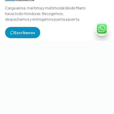
Carga aérea, marítima y multimodal desde Miami
hacia todo Honduras. Recogemos,
despachamos y entregamos puerta a puerta.
Escríbenos
TIPOS DE CARGA
Carga aérea
Carga marítima
Carga multimodal
Carga consolidada
Contenedores completos
CONTACTO
+1-786-866-8709
(USA)