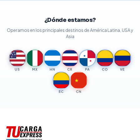
¿Dónde estamos?
Operamos en los principales destinos de América Latina, USA y
Asia
★
★
★
★
★
★
★
US
MX
HN
CR
PA
CO
VE
★
EC
CN