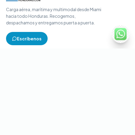
Carga aérea, marítima y multimodal desde Miami
hacia todo Honduras. Recogemos,
despachamos y entregamos puerta a puerta.
Escríbenos
TIPOS DE CARGA
Carga aérea
Carga marítima
Carga multimodal
Carga consolidada
Contenedores completos
CONTACTO
+1-786-866-8709
(USA)