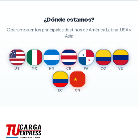
¿Dónde estamos?
Operamos en los principales destinos de América Latina, USA y
Asia
★
★
★
★
★
★
★
US
MX
HN
CR
PA
CO
VE
★
EC
CN