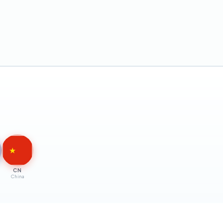
★
CN
China