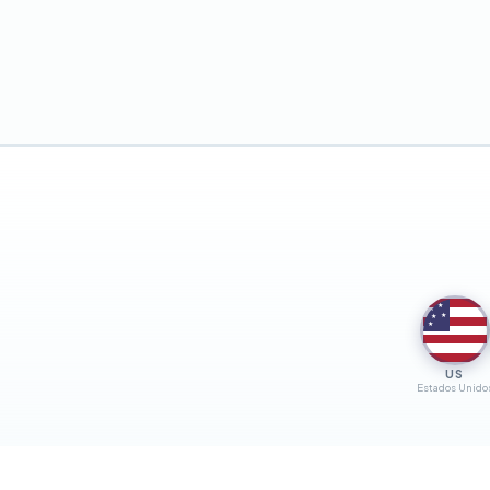
★
★
★
★
★
US
Estados Unido