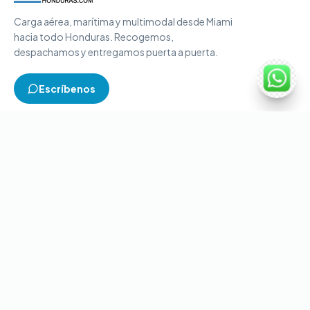
Carga aérea, marítima y multimodal desde Miami
hacia todo Honduras. Recogemos,
despachamos y entregamos puerta a puerta.
Escríbenos
TIPOS DE CARGA
Carga aérea
Carga marítima
Carga multimodal
Carga consolidada
Contenedores completos
CONTACTO
+1-786-866-8709
(USA)