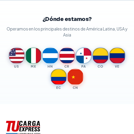
¿Dónde estamos?
Operamos en los principales destinos de América Latina, USA y
Asia
★
★
★
★
★
★
★
US
MX
HN
CR
PA
CO
VE
★
EC
CN