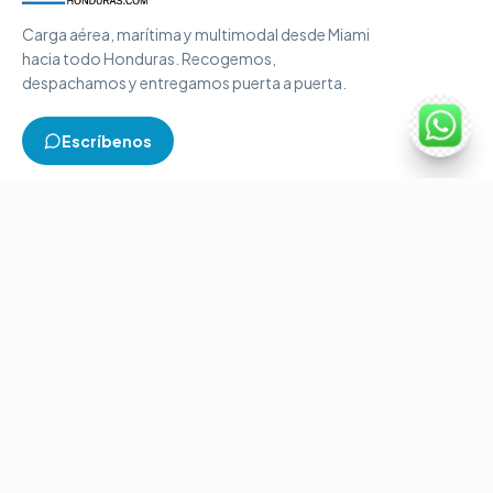
Carga aérea, marítima y multimodal desde Miami
hacia todo Honduras. Recogemos,
despachamos y entregamos puerta a puerta.
Escríbenos
TIPOS DE CARGA
Carga aérea
Carga marítima
Carga multimodal
Carga consolidada
Contenedores completos
CONTACTO
+1-786-866-8709
(USA)