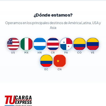
¿Dónde estamos?
Operamos en los principales destinos de América Latina, USA y
Asia
★
★
★
★
★
★
★
US
MX
HN
CR
PA
CO
VE
★
EC
CN