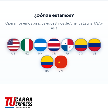
¿Dónde estamos?
Operamos en los principales destinos de América Latina, USA y
Asia
★
★
★
★
★
★
★
US
MX
HN
CR
PA
CO
VE
★
EC
CN