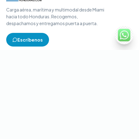
Carga aérea, marítima y multimodal desde Miami
hacia todo Honduras. Recogemos,
despachamos y entregamos puerta a puerta.
Escríbenos
TIPOS DE CARGA
Carga aérea
Carga marítima
Carga multimodal
Carga consolidada
Contenedores completos
CONTACTO
+1-786-866-8709
(USA)