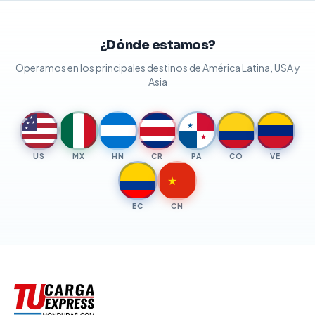
¿Dónde estamos?
Operamos en los principales destinos de América Latina, USA y
Asia
★
★
★
★
★
★
★
US
MX
HN
CR
PA
CO
VE
★
EC
CN