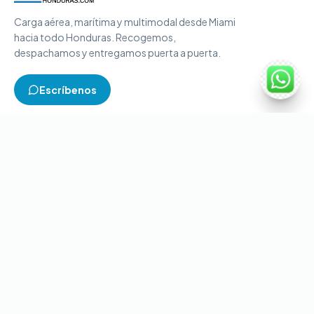
Carga aérea, marítima y multimodal desde Miami
hacia todo Honduras. Recogemos,
despachamos y entregamos puerta a puerta.
Escríbenos
TIPOS DE CARGA
Carga aérea
Carga marítima
Carga multimodal
Carga consolidada
Contenedores completos
CONTACTO
+1-786-866-8709
(USA)