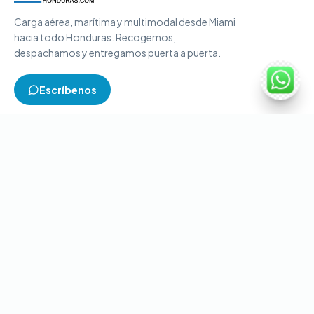
Carga aérea, marítima y multimodal desde Miami
hacia todo Honduras. Recogemos,
despachamos y entregamos puerta a puerta.
Escríbenos
TIPOS DE CARGA
Carga aérea
Carga marítima
Carga multimodal
Carga consolidada
Contenedores completos
CONTACTO
+1-786-866-8709
(USA)