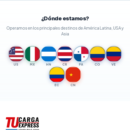
¿Dónde estamos?
Operamos en los principales destinos de América Latina, USA y
Asia
★
★
★
★
★
★
★
US
MX
HN
CR
PA
CO
VE
★
EC
CN