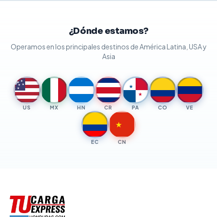
¿Dónde estamos?
Operamos en los principales destinos de América Latina, USA y
Asia
★
★
★
★
★
★
★
US
MX
HN
CR
PA
CO
VE
★
EC
CN