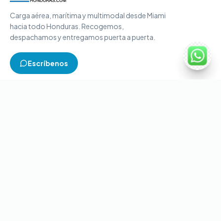
Carga aérea, marítima y multimodal desde Miami
hacia todo Honduras. Recogemos,
despachamos y entregamos puerta a puerta.
Escríbenos
TIPOS DE CARGA
Carga aérea
Carga marítima
Carga multimodal
Carga consolidada
Contenedores completos
CONTACTO
+1-786-866-8709
(USA)