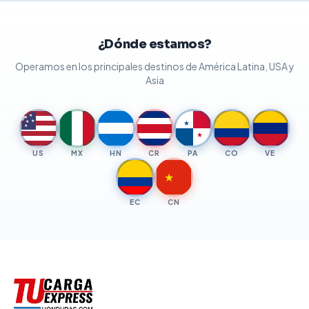
¿Dónde estamos?
Operamos en los principales destinos de América Latina, USA y
Asia
★
★
★
★
★
★
★
US
MX
HN
CR
PA
CO
VE
★
EC
CN