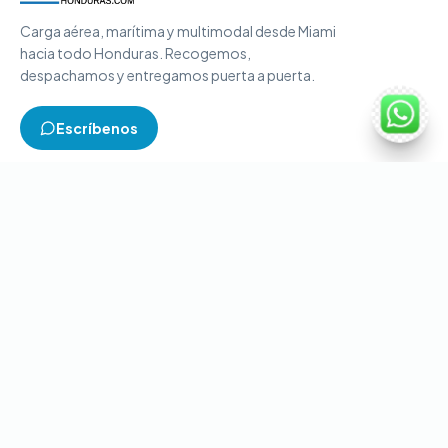
Carga aérea, marítima y multimodal desde Miami
hacia todo Honduras. Recogemos,
despachamos y entregamos puerta a puerta.
Escríbenos
TIPOS DE CARGA
Carga aérea
Carga marítima
Carga multimodal
Carga consolidada
Contenedores completos
CONTACTO
+1-786-866-8709
(USA)