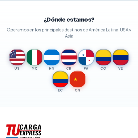
¿Dónde estamos?
Operamos en los principales destinos de América Latina, USA y
Asia
★
★
★
★
★
★
★
US
MX
HN
CR
PA
CO
VE
★
EC
CN