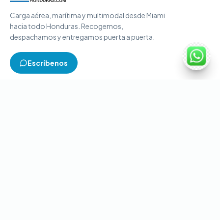
Carga aérea, marítima y multimodal desde Miami
hacia todo Honduras. Recogemos,
despachamos y entregamos puerta a puerta.
Escríbenos
TIPOS DE CARGA
Carga aérea
Carga marítima
Carga multimodal
Carga consolidada
Contenedores completos
CONTACTO
+1-786-866-8709
(USA)