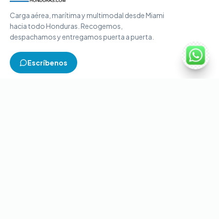
Carga aérea, marítima y multimodal desde Miami
hacia todo Honduras. Recogemos,
despachamos y entregamos puerta a puerta.
Escríbenos
TIPOS DE CARGA
Carga aérea
Carga marítima
Carga multimodal
Carga consolidada
Contenedores completos
CONTACTO
+1-786-866-8709
(USA)