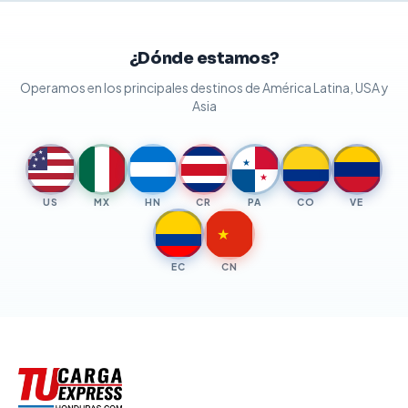
¿Dónde estamos?
Operamos en los principales destinos de América Latina, USA y
Asia
★
★
★
★
★
★
★
US
MX
HN
CR
PA
CO
VE
★
EC
CN