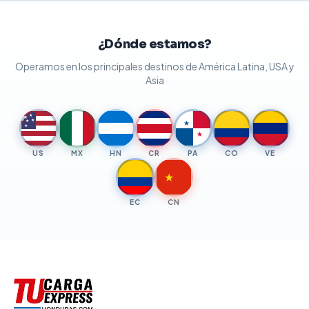
¿Dónde estamos?
Operamos en los principales destinos de América Latina, USA y
Asia
★
★
★
★
★
★
★
US
MX
HN
CR
PA
CO
VE
★
EC
CN