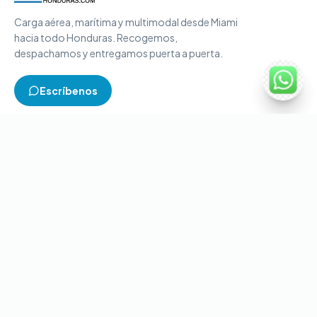
Carga aérea, marítima y multimodal desde Miami
hacia todo Honduras. Recogemos,
despachamos y entregamos puerta a puerta.
Escríbenos
TIPOS DE CARGA
Carga aérea
Carga marítima
Carga multimodal
Carga consolidada
Contenedores completos
CONTACTO
+1-786-866-8709
(USA)