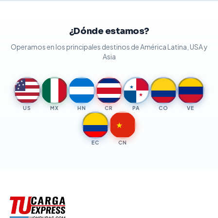
¿Dónde estamos?
Operamos en los principales destinos de América Latina, USA y
Asia
★
★
★
★
★
★
★
US
MX
HN
CR
PA
CO
VE
★
EC
CN