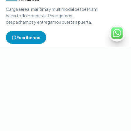
Carga aérea, marítima y multimodal desde Miami
hacia todo Honduras. Recogemos,
despachamos y entregamos puerta a puerta.
Escríbenos
TIPOS DE CARGA
Carga aérea
Carga marítima
Carga multimodal
Carga consolidada
Contenedores completos
CONTACTO
+1-786-866-8709
(USA)