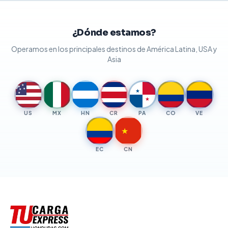
¿Dónde estamos?
Operamos en los principales destinos de América Latina, USA y
Asia
★
★
★
★
★
★
★
US
MX
HN
CR
PA
CO
VE
★
EC
CN