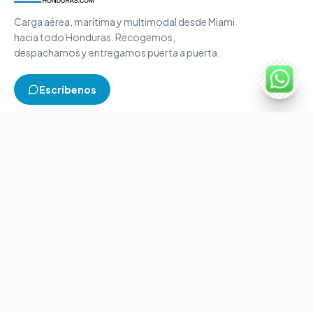
Carga aérea, marítima y multimodal desde Miami
hacia todo Honduras. Recogemos,
despachamos y entregamos puerta a puerta.
Escríbenos
TIPOS DE CARGA
Carga aérea
Carga marítima
Carga multimodal
Carga consolidada
Contenedores completos
CONTACTO
+1-786-866-8709
(USA)