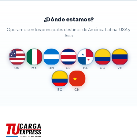
¿Dónde estamos?
Operamos en los principales destinos de América Latina, USA y
Asia
★
★
★
★
★
★
★
US
MX
HN
CR
PA
CO
VE
★
EC
CN