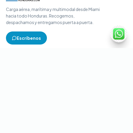
Carga aérea, marítima y multimodal desde Miami
hacia todo Honduras. Recogemos,
despachamos y entregamos puerta a puerta.
Escríbenos
TIPOS DE CARGA
Carga aérea
Carga marítima
Carga multimodal
Carga consolidada
Contenedores completos
CONTACTO
+1-786-866-8709
(USA)