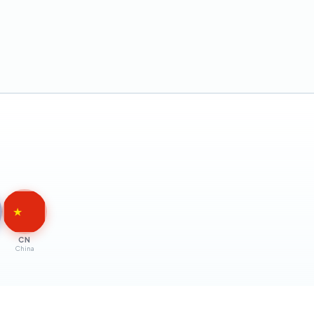
★
CN
China