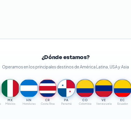
¿Dónde estamos?
Operamos en los principales destinos de América Latina, USA y Asia
★
★
MX
HN
CR
PA
CO
VE
EC
s
México
Honduras
Costa Rica
Panamá
Colombia
Venezuela
Ecuador