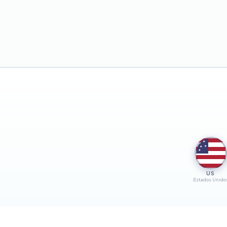
★
★
★
★
★
US
Estados Unido