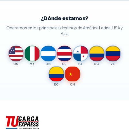
¿Dónde estamos?
Operamos en los principales destinos de América Latina, USA y
Asia
★
★
★
★
★
★
★
US
MX
HN
CR
PA
CO
VE
★
EC
CN