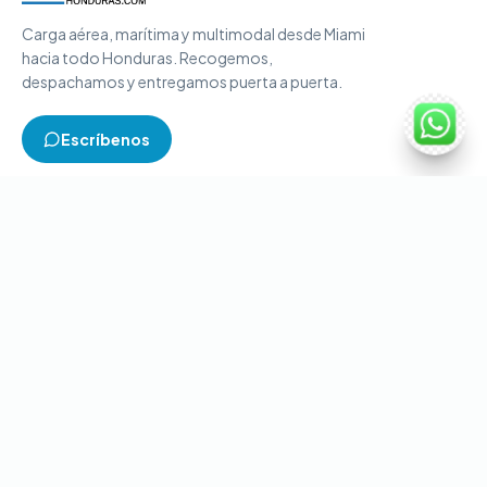
Carga aérea, marítima y multimodal desde Miami
hacia todo Honduras. Recogemos,
despachamos y entregamos puerta a puerta.
Escríbenos
TIPOS DE CARGA
Carga aérea
Carga marítima
Carga multimodal
Carga consolidada
Contenedores completos
CONTACTO
+1-786-866-8709
(USA)